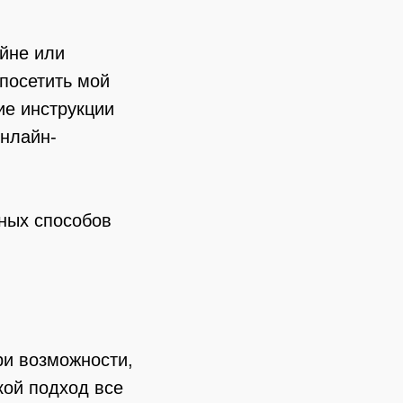
йне или
 посетить мой
ие инструкции
онлайн-
вных способов
ри возможности,
кой подход все