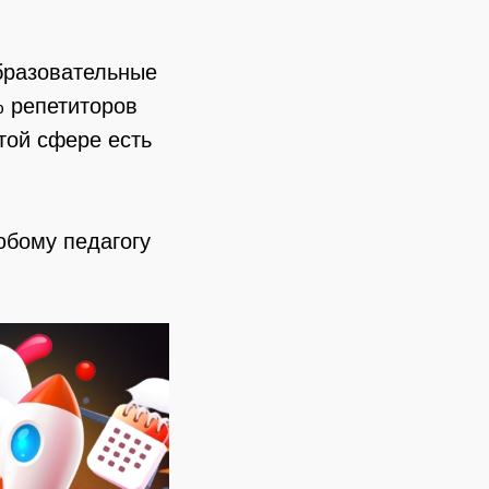
образовательные
% репетиторов
той сфере есть
юбому педагогу