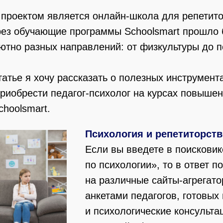
проектом является онлайн-школа для репетит
рез обучающие программы Schoolsmart прошло 
ютно разных направлений: от физкультуры до п
статье я хочу рассказать о полезных инструмент
риобрести педагог-психолог на курсах повыше
hoolsmart.
Психология и репетиторств
Если вы введете в поисковик
по психологии», то в ответ п
на различные сайты-агрегат
анкетами педагогов, готовых
и психологические консультац