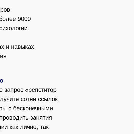
оров
более 9000
сихологии.
ах и навыках,
ния
о
е запрос «репетитор
олучите сотни ссылок
оры с бесконечными
 проводить занятия
ии как лично, так