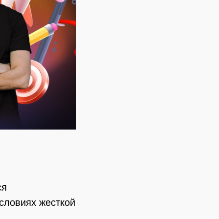
ся
условиях жесткой