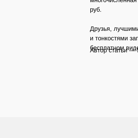
многочисленная 
руб.
Друзья, лучшими
и тонкостями за
бесплатном вид
Автор статьи —