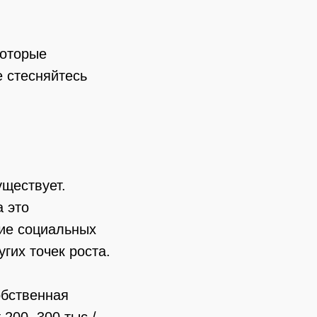
которые
е стесняйтесь
ществует.
а это
тие социальных
угих точек роста.
обственная