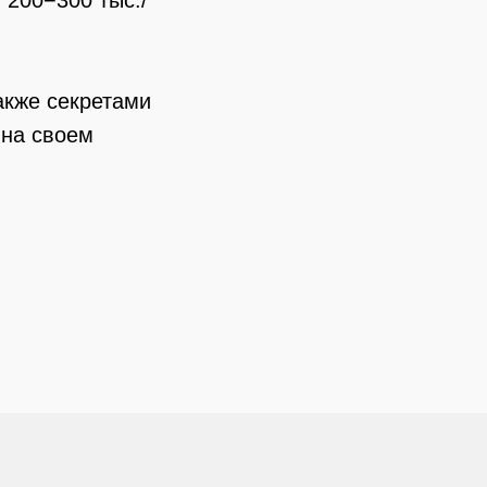
 200−300 тыс./
акже секретами
 на своем