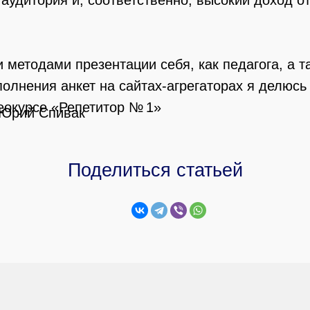
аудитория и, соответственно, высокий доход от
 методами презентации себя, как педагога, а т
полнения анкет на сайтах-агрегаторах я делюсь
еокурсе «Репетитор № 1»
 Юрий Спивак
Поделиться статьей