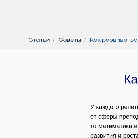
Статьи
Советы
Как развиватьс
/
/
Ка
У каждого репет
от сферы препо
то математика и
развития и рост