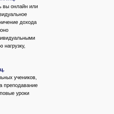
ь вы онлайн или
ивидуальное
ничение дохода
 оно
ндивидуальными
ю нагрузку,
ц.
льных учеников,
на преподавание
пповые уроки