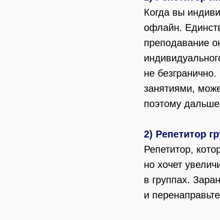
Когда вы индиви
офлайн. Единст
преподавание о
индивидуального
не безгранично.
занятиями, може
поэтому дальше 
2) Репетитор г
Репетитор, кото
но хочет увелич
в группах. Зара
и перенаправьте