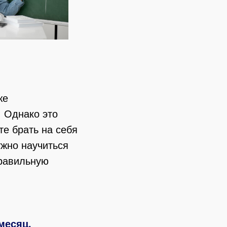
же
 Однако это
те брать на себя
ужно научиться
правильную
месяц.