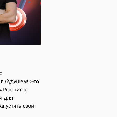
о
 в будущем! Это
 «Репетитор
я для
запустить свой